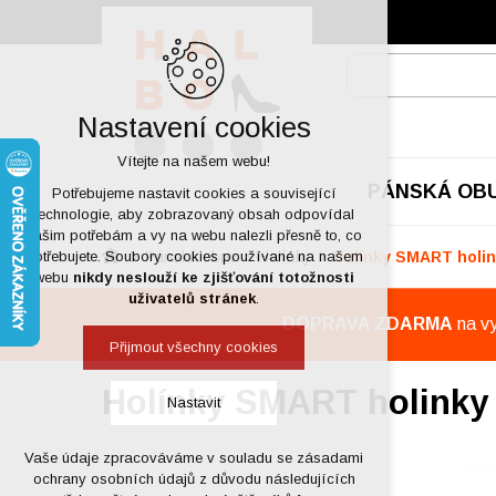
Nastavení cookies
Vítejte na našem webu!
PÁNSKÁ OB
Potřebujeme nastavit cookies a související
technologie, aby zobrazovaný obsah odpovídal
vašim potřebám a vy na webu nalezli přesně to, co
Pánská obuv
Holínky
Holínky SMART holi
potřebujete. Soubory cookies používané na našem
webu
nikdy neslouží ke zjišťování totožnosti
uživatelů stránek
.
DOPRAVA ZDARMA
na v
Přijmout všechny cookies
Holínky SMART holinky
Nastavit
Vaše údaje zpracováváme v souladu se zásadami
Technická cookies
ochrany osobních údajů z důvodu následujících
nutná pro provozování webu