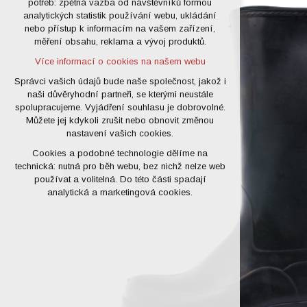
potřeb: zpětná vazba od návštěvníků formou
analytických statistik používání webu, ukládání
udržení kontextu stránek (session):
nebo přístup k informacím na vašem zařízení,
případná přihlášení, volby jazyka, apod.
měření obsahu, reklama a vývoj produktů.
Volitelná cookies
Více informací o cookies na našem webu
analytická pro anonymizované
vyhodnocení návštěvnosti
Správci vašich údajů bude naše společnost, jakož i
naši důvěryhodní partneři, se kterými neustále
marketingová cookies (Google)
spolupracujeme. Vyjádření souhlasu je dobrovolné.
Více informací o cookies na našem webu
Můžete jej kdykoli zrušit nebo obnovit změnou
nastavení vašich cookies.
Cookies a podobné technologie dělíme na
Přijmout všechny cookies
technická: nutná pro běh webu, bez nichž nelze web
používat a volitelná. Do této části spadají
Odmítnout vše
analytická a marketingová cookies.