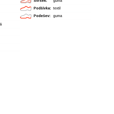
Svršek:
guma
Podšívka:
textil
Podešev:
guma
á