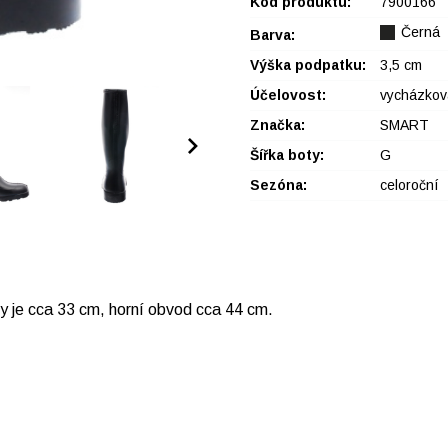
Kód produktu:
7900166
Černá
Barva:
Výška podpatku:
3,5 cm
Účelovost:
vycházkov
Značka:
SMART
Šířka boty:
G
Sezóna:
celoroční
ty je cca 33 cm, horní obvod cca 44 cm.