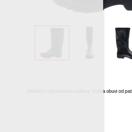
Holínky s vyjímatelnou stélkou. Výška obuvi od pa