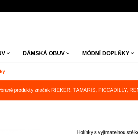
UV
DÁMSKÁ OBUV
MÓDNÍ DOPLŇKY
nky
ybrané produkty značek RIEKER, TAMARIS, PICCADILLY, R
Holínky s vyjímatelnou stél