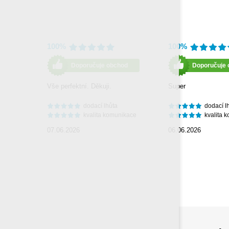
100%
100%
Doporučuje obchod
Doporučuje 
Vše perfektní. Děkuji.
Super
dodací lhůta
dodací l
kvalita komunikace
kvalita 
07.06.2026
06.06.2026