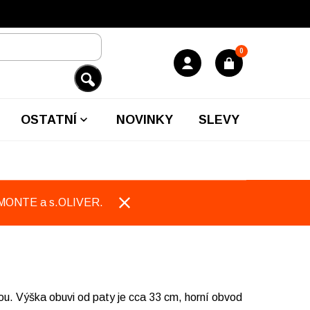
0
OSTATNÍ
NOVINKY
SLEVY
EMONTE a s.OLIVER.
kou. Výška obuvi od paty je cca 33 cm, horní obvod