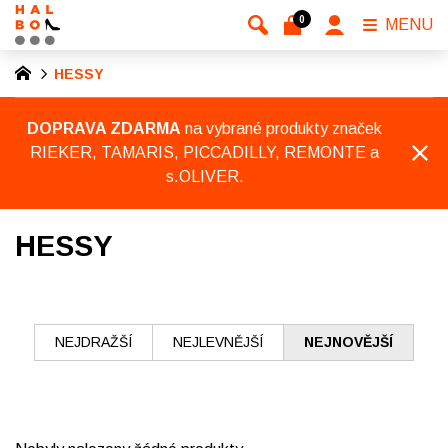
0
MENU
HESSY
DOPRAVA ZDARMA
na vybrané produkty značek
RIEKER, TAMARIS, PICCADILLY, REMONTE a
s.OLIVER.
HESSY
NEJDRAŽŠÍ
NEJLEVNĚJŠÍ
NEJNOVĚJŠÍ