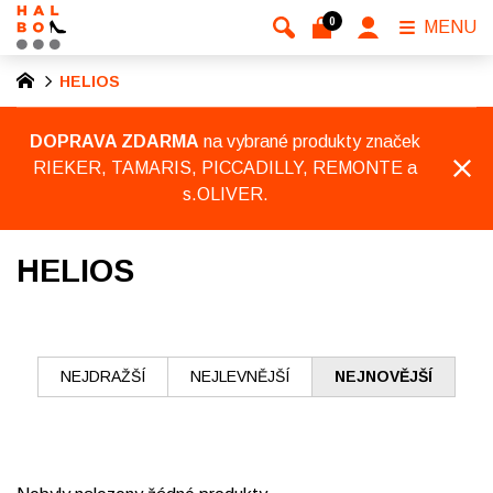
0
MENU
HELIOS
DOPRAVA ZDARMA
na vybrané produkty značek
RIEKER, TAMARIS, PICCADILLY, REMONTE a
s.OLIVER.
HELIOS
NEJDRAŽŠÍ
NEJLEVNĚJŠÍ
NEJNOVĚJŠÍ