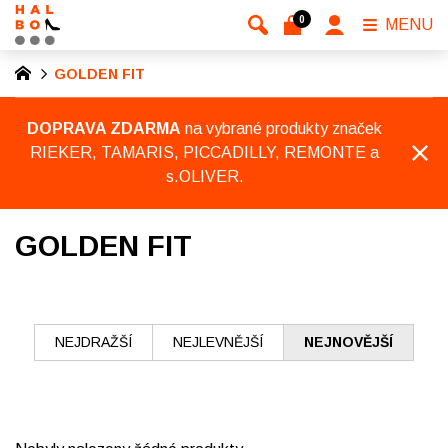
0
MENU
GOLDEN FIT
DOPRAVA ZDARMA
na vybrané produkty značek
RIEKER, TAMARIS, PICCADILLY, REMONTE a
s.OLIVER.
GOLDEN FIT
NEJDRAŽŠÍ
NEJLEVNĚJŠÍ
NEJNOVĚJŠÍ