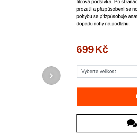
filcová podšívka. Po straná
prozutí a přizpůsobení se n
pohybu se přizpůsobuje anato
dopadu nohy na podlahu.
699
Kč