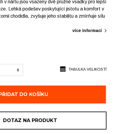
ch v nártu jsou vsazeny dvě pružné vsadky pro lepší
oze. Lehká podešev poskytující jistotu a komfort v
mii chodidla, zvyšuje jeho stabilitu a zmírňuje sílu
více informací
TABULKA VELIKOSTÍ
PŘIDAT DO KOŠÍKU
DOTAZ NA PRODUKT