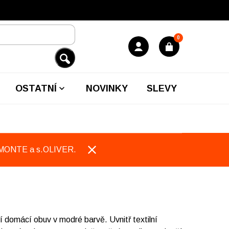
0
OSTATNÍ
NOVINKY
SLEVY
EMONTE a s.OLIVER.
domácí obuv v modré barvě. Uvnitř textilní