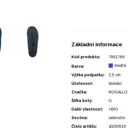
Základní informace
Kód produktu:
7001769
modrá
Barva:
Výška podpatku:
2,5 cm
Účelovost:
domácí
Značka:
ROGALLO
Šířka boty:
G
Další vlastnost:
+BIO
Sezóna:
celoroční
Číslo artiklu:
4320/019