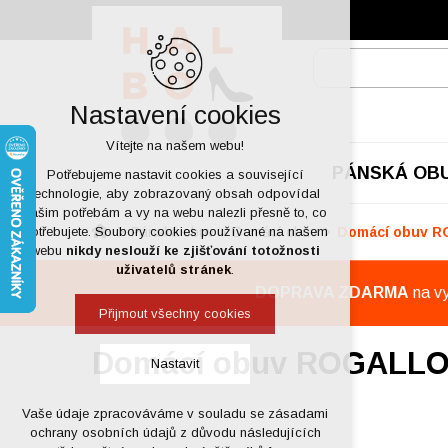
Nastavení cookies
Vítejte na našem webu!
PÁNSKÁ OB
Potřebujeme nastavit cookies a související
technologie, aby zobrazovaný obsah odpovídal
vašim potřebám a vy na webu nalezli přesně to, co
Pánská obuv
Domácí obuv
Domácí obuv R
potřebujete. Soubory cookies používané na našem
webu
nikdy neslouží ke zjišťování totožnosti
uživatelů stránek
.
DOPRAVA ZDARMA
na v
Přijmout všechny cookies
Domácí obuv ROGALLO 
Nastavit
Vaše údaje zpracováváme v souladu se zásadami
Technická cookies
ochrany osobních údajů z důvodu následujících
nutná pro provozování webu