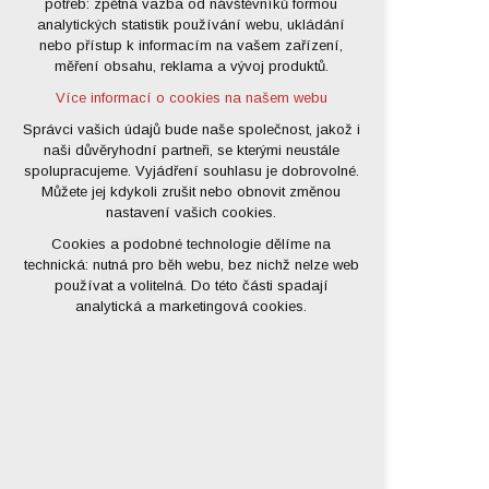
potřeb: zpětná vazba od návštěvníků formou
analytických statistik používání webu, ukládání
udržení kontextu stránek (session):
nebo přístup k informacím na vašem zařízení,
případná přihlášení, volby jazyka, apod.
měření obsahu, reklama a vývoj produktů.
Volitelná cookies
Více informací o cookies na našem webu
analytická pro anonymizované
vyhodnocení návštěvnosti
Správci vašich údajů bude naše společnost, jakož i
naši důvěryhodní partneři, se kterými neustále
marketingová cookies (Google)
spolupracujeme. Vyjádření souhlasu je dobrovolné.
Více informací o cookies na našem webu
Můžete jej kdykoli zrušit nebo obnovit změnou
nastavení vašich cookies.
Cookies a podobné technologie dělíme na
Přijmout všechny cookies
technická: nutná pro běh webu, bez nichž nelze web
používat a volitelná. Do této části spadají
Odmítnout vše
analytická a marketingová cookies.