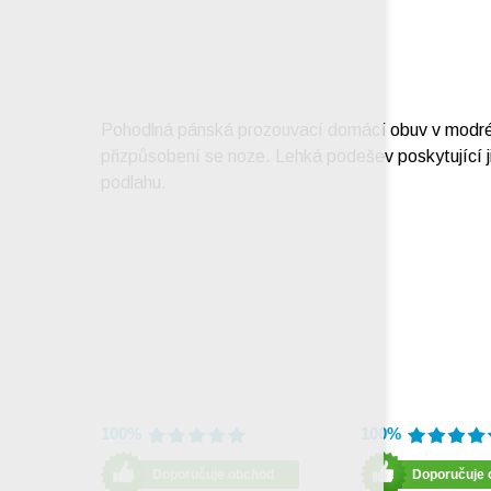
Pohodlná pánská prozouvací domácí obuv v modré ba
přizpůsobení se noze. Lehká podešev poskytující ji
podlahu.
100%
100%
Doporučuje obchod
Doporučuje 