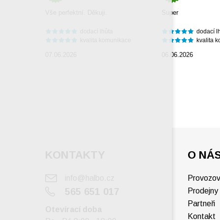
Vše perfektní. Děkuji.
Super
dodací lhůta
dodací l
kvalita komunikace
kvalita 
07.06.2026
06.06.2026
KONTAKTY
O NÁ
info@halbo.cz
Provozov
565 651 017
Prodejny
Partneři
Otevírací doba
Kontakt