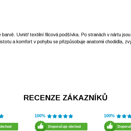
rvě. Uvnitř textilní filcová podšívka. Po stranách v nártu jsou
stotu a komfort v pohybu se přizpůsobuje anatomii chodidla, zvyš
RECENZE ZÁKAZNÍKŮ
100%
100%
obchod
Doporučuje obchod
Doporu