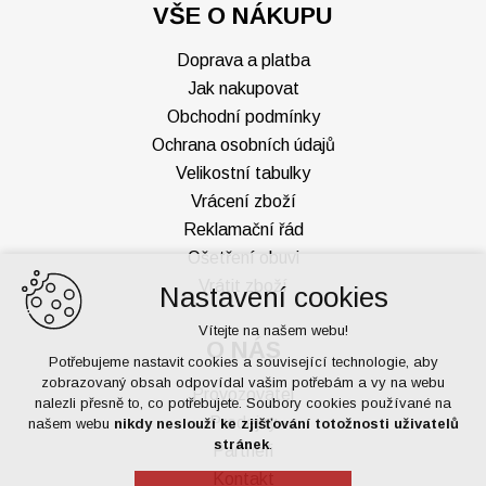
VŠE O NÁKUPU
Doprava a platba
Jak nakupovat
Obchodní podmínky
Ochrana osobních údajů
Velikostní tabulky
Vrácení zboží
Reklamační řád
Ošetření obuvi
Vrátit zboží
Nastavení cookies
Vítejte na našem webu!
O NÁS
Potřebujeme nastavit cookies a související technologie, aby
zobrazovaný obsah odpovídal vašim potřebám a vy na webu
Provozovatel
nalezli přesně to, co potřebujete. Soubory cookies používané na
Prodejny
našem webu
nikdy neslouží ke zjišťování totožnosti uživatelů
stránek
.
Partneři
Kontakt