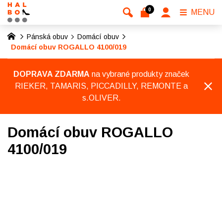
0
MENU
Pánská obuv
Domácí obuv
Domácí obuv ROGALLO 4100/019
DOPRAVA ZDARMA
na vybrané produkty značek
RIEKER, TAMARIS, PICCADILLY, REMONTE a
s.OLIVER.
Domácí obuv ROGALLO
4100/019