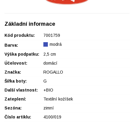
Základní informace
Kód produktu:
7001759
modrá
Barva:
Výška podpatku:
2,5 cm
Účelovost:
domácí
Značka:
ROGALLO
Šířka boty:
G
Další vlastnost:
+BIO
Zateplení:
Textilní kožíšek
Sezóna:
zimní
Číslo artiklu:
4100/019