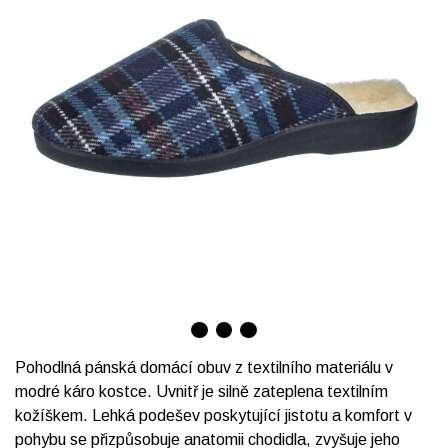
Pohodlná pánská domácí obuv z textilního materiálu v
modré káro kostce. Uvnitř je silně zateplena textilním
kožíškem. Lehká podešev poskytující jistotu a komfort v
pohybu se přizpůsobuje anatomii chodidla, zvyšuje jeho