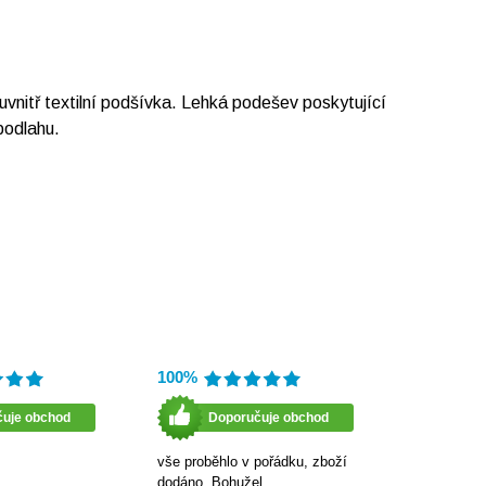
vnitř textilní podšívka. Lehká podešev poskytující
podlahu.
100%
čuje obchod
Doporučuje obchod
vše proběhlo v pořádku, zboží
dodáno. Bohužel…