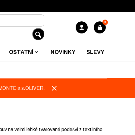
0
OSTATNÍ
NOVINKY
SLEVY
EMONTE a s.OLIVER.
v na velmi lehké tvarované podešvi z textilního