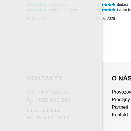
dodací lhůta
dodací l
kvalita komunikace
kvalita 
07.06.2026
06.06.2026
KONTAKTY
O NÁ
info@halbo.cz
Provozov
565 651 017
Prodejny
Partneři
Otevírací doba
Kontakt
Po - Pá 8:00 - 18:00