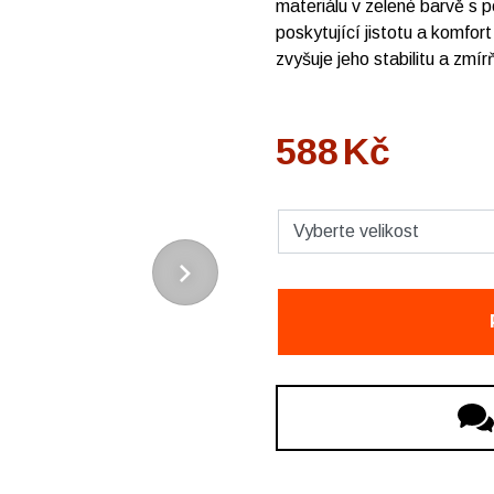
materiálu v zelené barvě s p
poskytující jistotu a komfor
zvyšuje jeho stabilitu a zmí
588
Kč