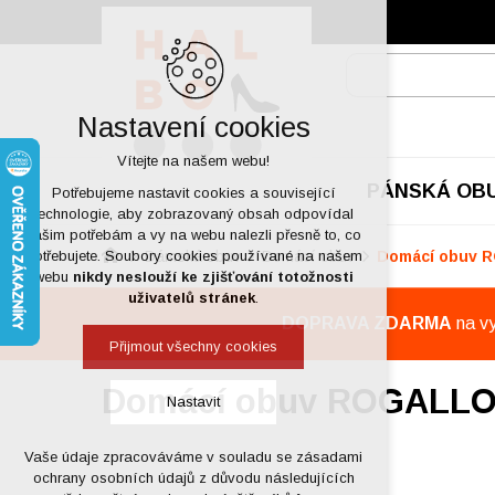
Nastavení cookies
Vítejte na našem webu!
PÁNSKÁ OB
Potřebujeme nastavit cookies a související
technologie, aby zobrazovaný obsah odpovídal
vašim potřebám a vy na webu nalezli přesně to, co
Dámská obuv
Domácí obuv
Domácí obuv 
potřebujete. Soubory cookies používané na našem
webu
nikdy neslouží ke zjišťování totožnosti
uživatelů stránek
.
DOPRAVA ZDARMA
na v
Přijmout všechny cookies
Domácí obuv ROGALLO
Nastavit
Vaše údaje zpracováváme v souladu se zásadami
Technická cookies
ochrany osobních údajů z důvodu následujících
nutná pro provozování webu