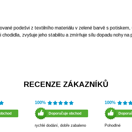
ané podešvi z textilního materiálu v zelené barvě s potiskem, u
 chodidla, zvyšuje jeho stabilitu a zmírňuje sílu dopadu nohy na 
RECENZE ZÁKAZNÍKŮ
100%
100%
obchod
Doporučuje obchod
Doporu
rychlé dodání, dobře zabaleno
Pohodlné