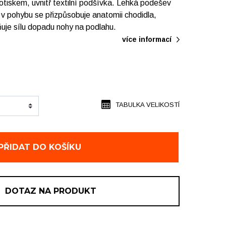
otiskem, uvnitř textilní podšívka. Lehká podešev
t v pohybu se přizpůsobuje anatomii chodidla,
rňuje sílu dopadu nohy na podlahu.
více informací
TABULKA VELIKOSTÍ
PŘIDAT DO KOŠÍKU
DOTAZ NA PRODUKT