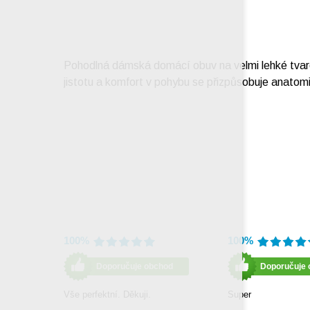
Pohodlná dámská domácí obuv na velmi lehké tvarov
jistotu a komfort v pohybu se přizpůsobuje anatomii
100%
100%
Doporučuje obchod
Doporučuje 
Vše perfektní. Děkuji.
Super