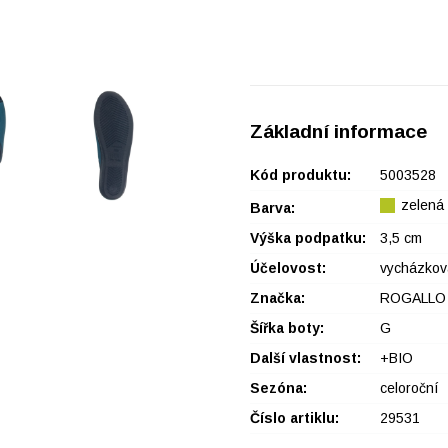
Základní informace
Kód produktu:
5003528
zelená
Barva:
Výška podpatku:
3,5 cm
Účelovost:
vycházkov
Značka:
ROGALLO
Šířka boty:
G
Další vlastnost:
+BIO
Sezóna:
celoroční
Číslo artiklu:
29531