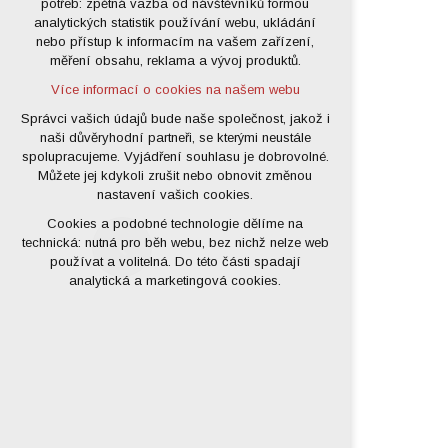
potřeb: zpětná vazba od návštěvníků formou
analytických statistik používání webu, ukládání
udržení kontextu stránek (session):
nebo přístup k informacím na vašem zařízení,
případná přihlášení, volby jazyka, apod.
měření obsahu, reklama a vývoj produktů.
Volitelná cookies
Více informací o cookies na našem webu
analytická pro anonymizované
vyhodnocení návštěvnosti
Správci vašich údajů bude naše společnost, jakož i
naši důvěryhodní partneři, se kterými neustále
marketingová cookies (Google)
spolupracujeme. Vyjádření souhlasu je dobrovolné.
Více informací o cookies na našem webu
Můžete jej kdykoli zrušit nebo obnovit změnou
nastavení vašich cookies.
Cookies a podobné technologie dělíme na
Přijmout všechny cookies
technická: nutná pro běh webu, bez nichž nelze web
používat a volitelná. Do této části spadají
Odmítnout vše
analytická a marketingová cookies.