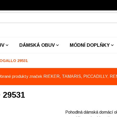
UV
DÁMSKÁ OBUV
MÓDNÍ DOPLŇKY
ROGALLO 29531
ybrané produkty značek RIEKER, TAMARIS, PICCADILLY, R
 29531
Pohodlná dámská domácí obu