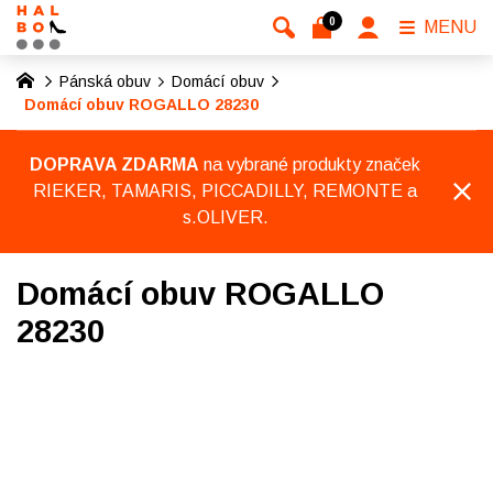
0
MENU
Pánská obuv
Domácí obuv
Domácí obuv ROGALLO 28230
DOPRAVA ZDARMA
na vybrané produkty značek
RIEKER, TAMARIS, PICCADILLY, REMONTE a
s.OLIVER.
Domácí obuv ROGALLO
28230