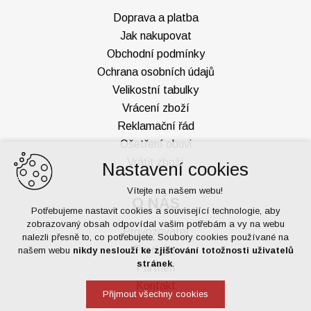
Doprava a platba
Jak nakupovat
Obchodní podmínky
Ochrana osobních údajů
Velikostní tabulky
Vrácení zboží
Reklamační řád
Ošetření obuvi
Vrátit zboží
Nastavení cookies
Vítejte na našem webu!
O NÁS
Potřebujeme nastavit cookies a související technologie, aby
zobrazovaný obsah odpovídal vašim potřebám a vy na webu
Provozovatel
nalezli přesně to, co potřebujete. Soubory cookies používané na
Prodejny
našem webu
nikdy neslouží ke zjišťování totožnosti uživatelů
stránek
.
Partneři
Kontakt
Přijmout všechny cookies