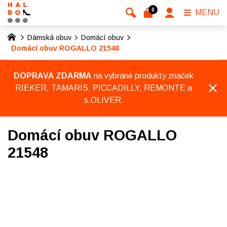
0
MENU
Dámská obuv
Domácí obuv
Domácí obuv ROGALLO 21548
DOPRAVA ZDARMA
na vybrané produkty značek
RIEKER, TAMARIS, PICCADILLY, REMONTE a
s.OLIVER.
Domácí obuv ROGALLO
21548