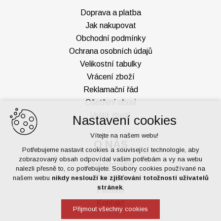
Doprava a platba
Jak nakupovat
Obchodní podmínky
Ochrana osobních údajů
Velikostní tabulky
Vrácení zboží
Reklamační řád
Ošetření obuvi
Vrátit zboží
Nastavení cookies
Vítejte na našem webu!
O NÁS
Potřebujeme nastavit cookies a související technologie, aby
zobrazovaný obsah odpovídal vašim potřebám a vy na webu
Provozovatel
nalezli přesně to, co potřebujete. Soubory cookies používané na
Prodejny
našem webu
nikdy neslouží ke zjišťování totožnosti uživatelů
stránek
.
Partneři
Kontakt
Přijmout všechny cookies