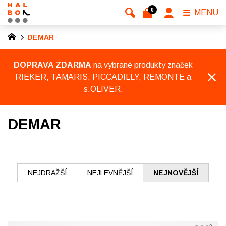
0
MENU
DEMAR
DOPRAVA ZDARMA
na vybrané produkty značek
RIEKER, TAMARIS, PICCADILLY, REMONTE a
s.OLIVER.
DEMAR
NEJDRAŽŠÍ
NEJLEVNĚJŠÍ
NEJNOVĚJŠÍ