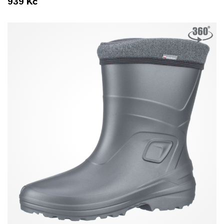
939
Kč