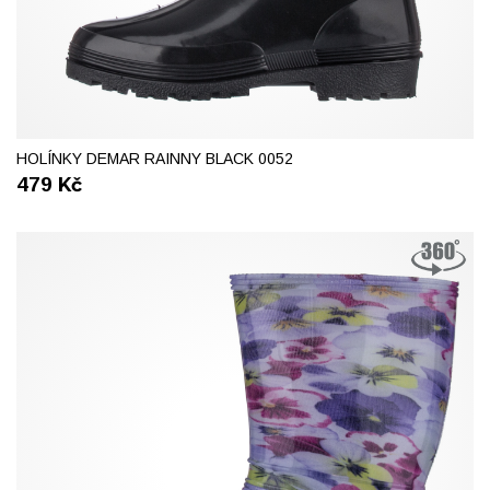
37
38
39
41
HOLÍNKY DEMAR RAINNY BLACK 0052
479
Kč