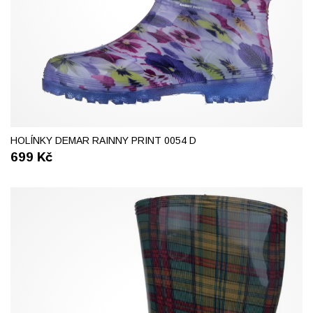
37
38
39
40
41
HOLÍNKY DEMAR RAINNY PRINT 0054 D
699
Kč