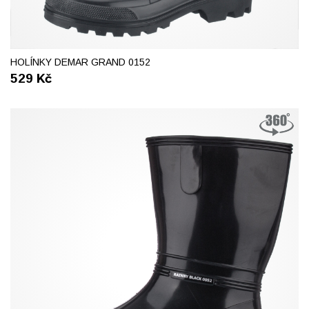
41
42
43
46
47
HOLÍNKY DEMAR GRAND 0152
529
Kč