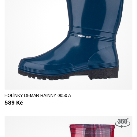
37
38
39
41
HOLÍNKY DEMAR RAINNY 0050 A
589
Kč