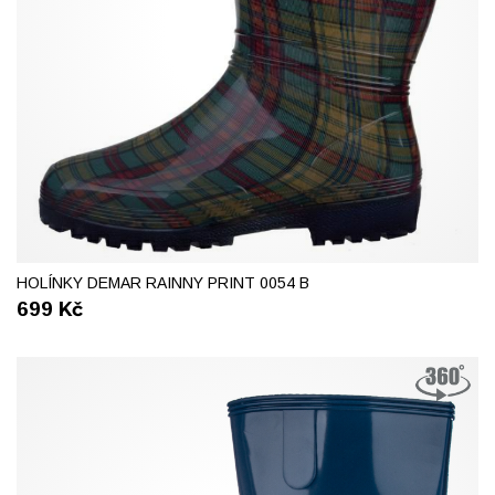
37
38
39
40
41
HOLÍNKY DEMAR RAINNY PRINT 0054 B
699
Kč