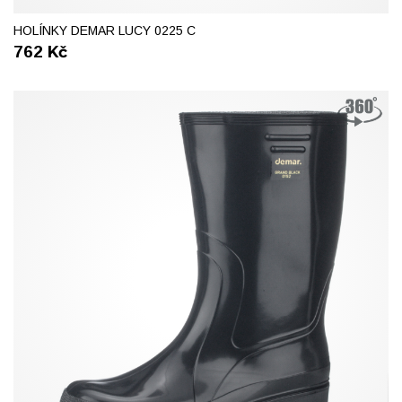
37
39
41
HOLÍNKY DEMAR LUCY 0225 C
762
Kč