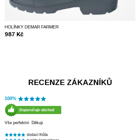
41
42
46
47
48
HOLÍNKY DEMAR FARMER
987
Kč
RECENZE ZÁKAZNÍKŮ
100%
Doporučuje obchod
Vše perfektní. Děkuji.
dodací lhůta