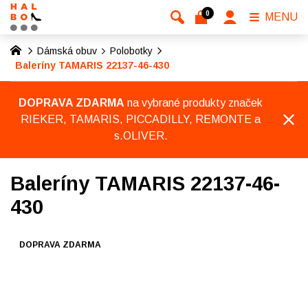
0
MENU
Dámská obuv
Polobotky
Baleríny TAMARIS 22137-46-430
DOPRAVA ZDARMA
na vybrané produkty značek
RIEKER, TAMARIS, PICCADILLY, REMONTE a
s.OLIVER.
Baleríny TAMARIS 22137-46-
430
DOPRAVA ZDARMA