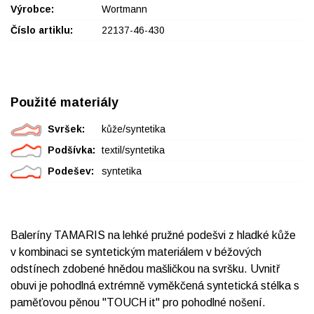
Výrobce:
Wortmann
Číslo artiklu:
22137-46-430
Použité materiály
Svršek:
kůže/syntetika
Podšívka:
textil/syntetika
Podešev:
syntetika
Baleríny TAMARIS na lehké pružné podešvi z hladké kůže
v kombinaci se syntetickým materiálem v béžových
odstínech zdobené hnědou mašličkou na svršku. Uvnitř
obuvi je pohodlná extrémně vyměkčená syntetická stélka s
paměťovou pěnou "TOUCH it" pro pohodlné nošení.