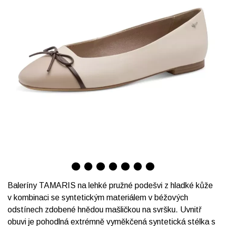
Baleríny TAMARIS na lehké pružné podešvi z hladké kůže
v kombinaci se syntetickým materiálem v béžových
odstínech zdobené hnědou mašličkou na svršku. Uvnitř
obuvi je pohodlná extrémně vyměkčená syntetická stélka s