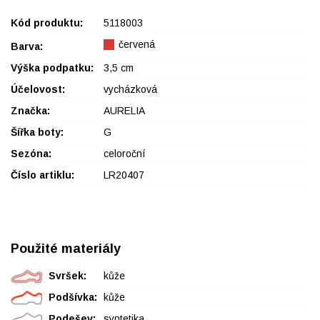
Kód produktu:
5118003
červená
Barva:
Výška podpatku:
3,5 cm
Účelovost:
vycházková
Značka:
AURELIA
Šířka boty:
G
Sezóna:
celoroční
Číslo artiklu:
LR20407
Použité materiály
Svršek:
kůže
Podšívka:
kůže
Podešev:
syntetika