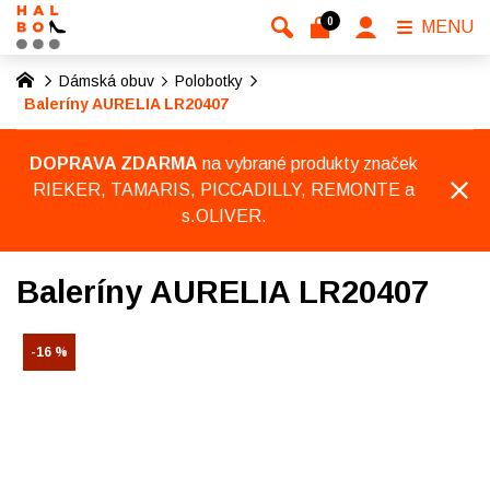
0
MENU
Dámská obuv
Polobotky
Baleríny AURELIA LR20407
DOPRAVA ZDARMA
na vybrané produkty značek
RIEKER, TAMARIS, PICCADILLY, REMONTE a
s.OLIVER.
Baleríny AURELIA LR20407
-16 %