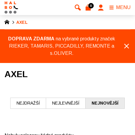
0
MENU
AXEL
DOPRAVA ZDARMA
na vybrané produkty značek
RIEKER, TAMARIS, PICCADILLY, REMONTE a
s.OLIVER.
AXEL
NEJDRAŽŠÍ
NEJLEVNĚJŠÍ
NEJNOVĚJŠÍ