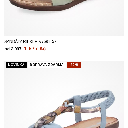
36
38
40
41
42
SANDÁLY RIEKER V7568-52
1 677
Kč
od
2 097
NOVINKA
DOPRAVA ZDARMA
-20 %