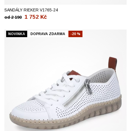
37
38
39
40
41
42
SANDÁLY RIEKER V1765-24
1 752
Kč
od
2 190
NOVINKA
DOPRAVA ZDARMA
-20 %