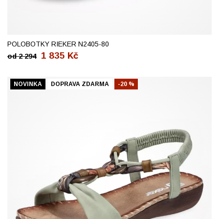
36
37
38
39
40
41
42
POLOBOTKY RIEKER N2405-80
1 835
Kč
od
2 294
NOVINKA
DOPRAVA ZDARMA
-20 %