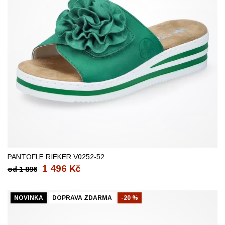
36
37
38
39
40
41
42
PANTOFLE RIEKER V0252-52
1 496
Kč
od
1 896
NOVINKA
DOPRAVA ZDARMA
-20 %