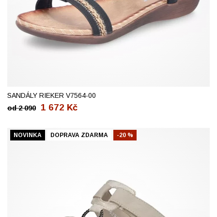
38
40
41
42
SANDÁLY RIEKER V7564-00
1 672
Kč
od
2 090
NOVINKA
DOPRAVA ZDARMA
-20 %