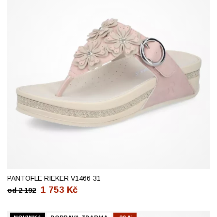
36
37
38
39
40
41
42
PANTOFLE RIEKER V1466-31
1 753
Kč
od
2 192