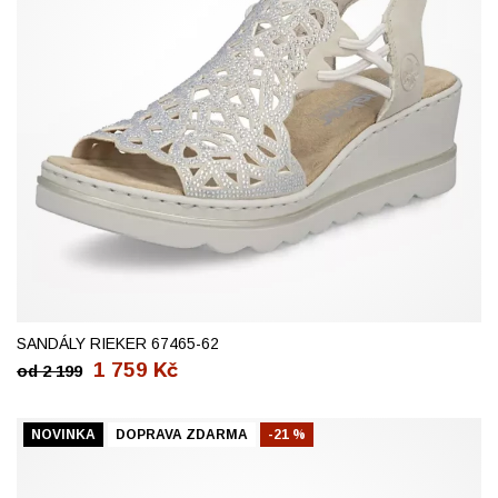
37
39
40
41
SANDÁLY RIEKER 67465-62
1 759
Kč
od
2 199
NOVINKA
DOPRAVA ZDARMA
-21 %