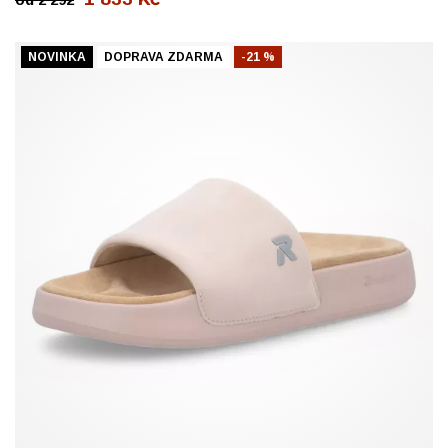
NOVINKA
DOPRAVA ZDARMA
-21 %
37
38
40
41
42