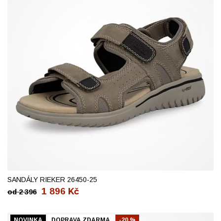
42
44
45
46
47
SANDÁLY RIEKER 26450-25
1 896
Kč
od
2 396
NOVINKA
DOPRAVA ZDARMA
-20 %