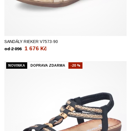
36
37
38
39
40
41
SANDÁLY RIEKER V7573-90
1 676
Kč
od
2 096
NOVINKA
DOPRAVA ZDARMA
-20 %