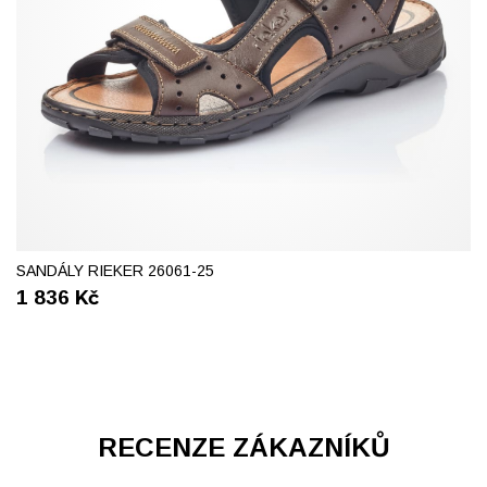
41
42
44
45
SANDÁLY RIEKER 26061-25
1 836
Kč
RECENZE ZÁKAZNÍKŮ