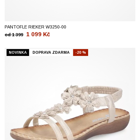
37
42
PANTOFLE RIEKER W3250-00
1 099
Kč
od
1 399
NOVINKA
DOPRAVA ZDARMA
-20 %