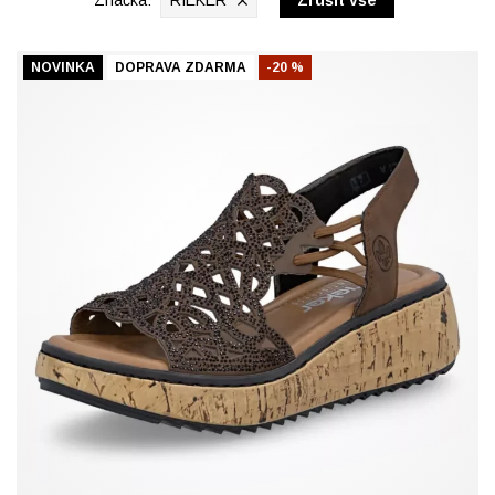
Značka:
RIEKER
Zrušit vše
NOVINKA
DOPRAVA ZDARMA
-20 %