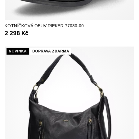
37
38
39
40
41
KOTNÍČKOVÁ OBUV RIEKER 77030-00
2 298
Kč
NOVINKA
DOPRAVA ZDARMA