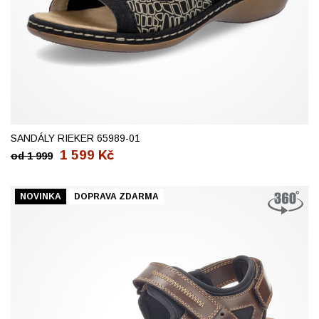
37
39
40
42
SANDÁLY RIEKER 65989-01
1 599
Kč
od
1 999
NOVINKA
DOPRAVA ZDARMA