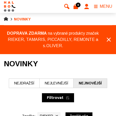
0
MENU
NOVINKY
DOPRAVA ZDARMA
na vybrané produkty značek
RIEKER, TAMARIS, PICCADILLY, REMONTE a
s.OLIVER.
NOVINKY
NEJDRAŽŠÍ
NEJLEVNĚJŠÍ
NEJNOVĚJŠÍ
Filtrovat