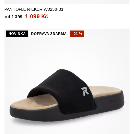
PANTOFLE RIEKER W3250-31
1 099
Kč
od
1 399
NOVINKA
DOPRAVA ZDARMA
-21 %