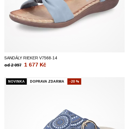
37
38
39
40
41
42
SANDÁLY RIEKER V7568-14
1 677
Kč
od
2 097
NOVINKA
DOPRAVA ZDARMA
-20 %