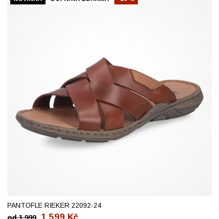
41
42
43
44
45
46
PANTOFLE RIEKER 22092-24
1 599
Kč
od
1 999