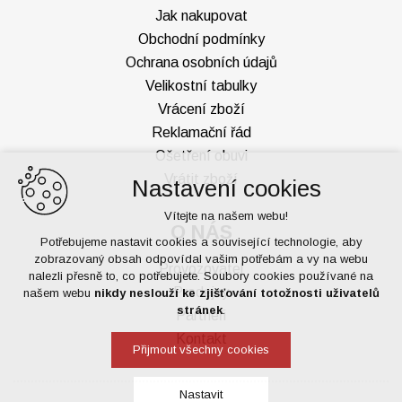
Jak nakupovat
Obchodní podmínky
Ochrana osobních údajů
Velikostní tabulky
Vrácení zboží
Reklamační řád
Ošetření obuvi
Vrátit zboží
Nastavení cookies
Vítejte na našem webu!
O NÁS
Potřebujeme nastavit cookies a související technologie, aby
zobrazovaný obsah odpovídal vašim potřebám a vy na webu
Provozovatel
nalezli přesně to, co potřebujete. Soubory cookies používané na
Prodejny
našem webu
nikdy neslouží ke zjišťování totožnosti uživatelů
stránek
.
Partneři
Kontakt
Přijmout všechny cookies
Nastavit