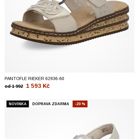
37
38
39
41
PANTOFLE RIEKER 62936-60
1 593
Kč
od
1 992
NOVINKA
DOPRAVA ZDARMA
-20 %