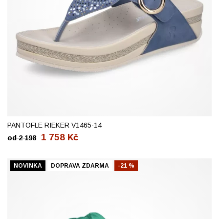
36
37
38
39
40
41
42
PANTOFLE RIEKER V1465-14
1 758
Kč
od
2 198
NOVINKA
DOPRAVA ZDARMA
-21 %