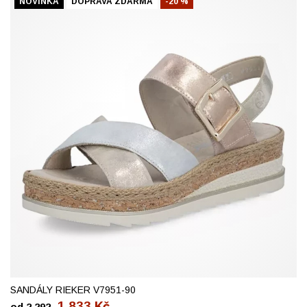
NOVINKA
DOPRAVA ZDARMA
-20 %
37
38
39
40
41
42
SANDÁLY RIEKER V7951-90
1 833
Kč
od
2 292