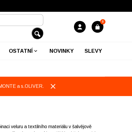
0
OSTATNÍ
NOVINKY
SLEVY
EMONTE a s.OLIVER.
i veluru a textilního materiálu v šalvějově