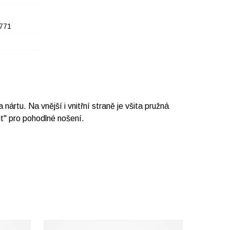
771
rtu. Na vnější i vnitřní straně je všita pružná
it" pro pohodlné nošení.