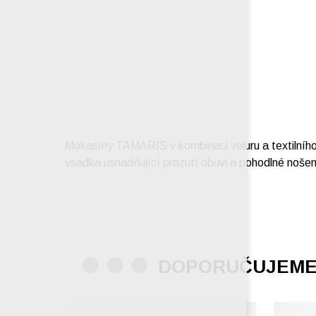
Mokasíny TAMARIS v kombinaci veluru a textilního m
vsadka usnadňující prozutí obuvi a pohodlné nošení
DOPORUČUJEM