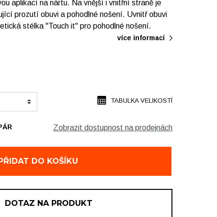
 aplikací na nártu. Na vnější i vnitřní straně je
ící prozutí obuvi a pohodlné nošení. Uvnitř obuvi
tická stélka "Touch it" pro pohodlné nošení.
více informací
TABULKA VELIKOSTÍ
PÁR
Zobrazit dostupnost na prodejnách
1 pár
PŘIDAT DO KOŠÍKU
DOTAZ NA PRODUKT