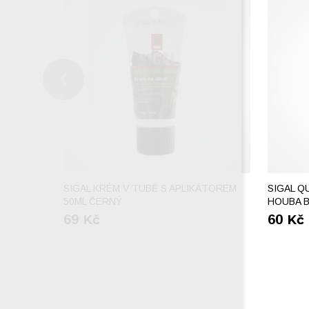
SIGAL KRÉM V TUBĚ S APLIKÁTOREM
SIGAL Q
50ML ČERNÝ
HOUBA 
69
Kč
60
Kč