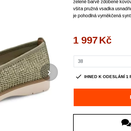
zelené barvě zdobené kovovou
všita pružná vsadka usnadňuj
je pohodlná vyměkčená synte
1 997
Kč
IHNED K ODESLÁNÍ
1
OBUV Ždár, OC Convent