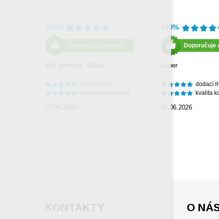
100%
100%
Doporučuje obchod
Doporučuje 
Vše perfektní. Děkuji.
Super
dodací lhůta
dodací l
kvalita komunikace
kvalita 
07.06.2026
06.06.2026
KONTAKTY
O NÁ