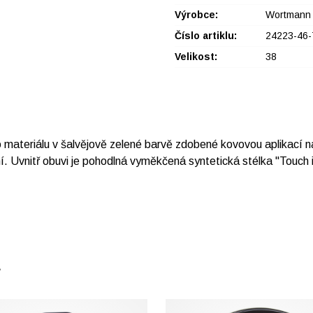
Výrobce:
Wortmann
Číslo artiklu:
24223-46-
Velikost:
38
ateriálu v šalvějově zelené barvě zdobené kovovou aplikací na ná
. Uvnitř obuvi je pohodlná vyměkčená syntetická stélka "Touch 
E