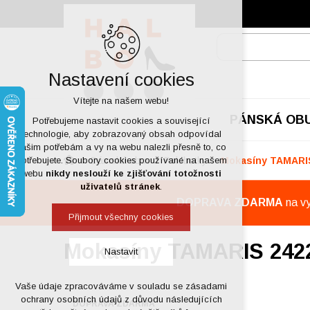
Nastavení cookies
Vítejte na našem webu!
PÁNSKÁ OB
Potřebujeme nastavit cookies a související
technologie, aby zobrazovaný obsah odpovídal
vašim potřebám a vy na webu nalezli přesně to, co
Dámská obuv
Polobotky
Mokasíny TAMARIS
potřebujete. Soubory cookies používané na našem
webu
nikdy neslouží ke zjišťování totožnosti
uživatelů stránek
.
DOPRAVA ZDARMA
na v
Přijmout všechny cookies
Mokasíny TAMARIS 24223
Nastavit
Vaše údaje zpracováváme v souladu se zásadami
Technická cookies
ochrany osobních údajů z důvodu následujících
DOPRAVA ZDARMA
nutná pro provozování webu