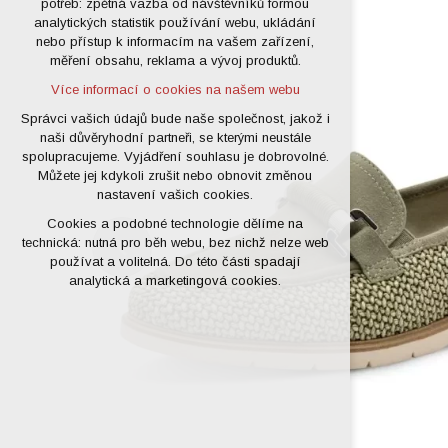
potřeb: zpětná vazba od návštěvníků formou
analytických statistik používání webu, ukládání
udržení kontextu stránek (session):
nebo přístup k informacím na vašem zařízení,
případná přihlášení, volby jazyka, apod.
měření obsahu, reklama a vývoj produktů.
Volitelná cookies
Více informací o cookies na našem webu
analytická pro anonymizované
vyhodnocení návštěvnosti
Správci vašich údajů bude naše společnost, jakož i
naši důvěryhodní partneři, se kterými neustále
marketingová cookies (Google)
spolupracujeme. Vyjádření souhlasu je dobrovolné.
Více informací o cookies na našem webu
Můžete jej kdykoli zrušit nebo obnovit změnou
nastavení vašich cookies.
Cookies a podobné technologie dělíme na
Přijmout všechny cookies
technická: nutná pro běh webu, bez nichž nelze web
používat a volitelná. Do této části spadají
Odmítnout vše
analytická a marketingová cookies.