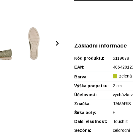
Základní informace
Kód produktu:
5119078
EAN:
40642012
zelená
Barva:
Výška podpatku:
2 cm
Účelovost:
vycházkov
Značka:
TAMARIS
Šířka boty:
F
Další vlastnost:
Touch it
Sezóna:
celoroční