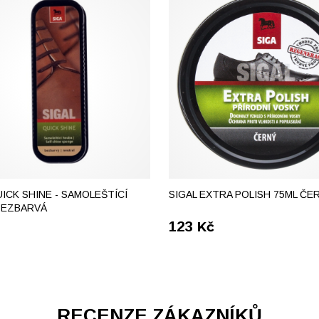
UICK SHINE - SAMOLEŠTÍCÍ
SIGAL EXTRA POLISH 75ML ČE
BEZBARVÁ
123
Kč
RECENZE ZÁKAZNÍKŮ