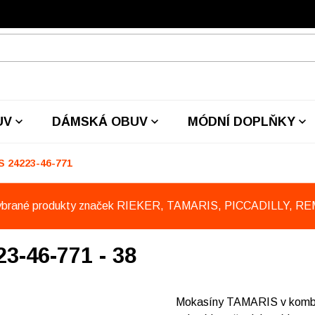
UV
DÁMSKÁ OBUV
MÓDNÍ DOPLŇKY
 24223-46-771
ybrané produkty značek RIEKER, TAMARIS, PICCADILLY, R
-46-771 - 38
Mokasíny TAMARIS v kombinac