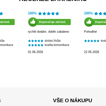
100%
100%
obchod
Doporučuje obchod
Doporu
rychlé dodání, dobře zabaleno
Pohodlné
hůta
dodací lhůta
kva
komunikace
kvalita komunikace
01.06.2026
22.05.2026
S
VŠE O NÁKUPU