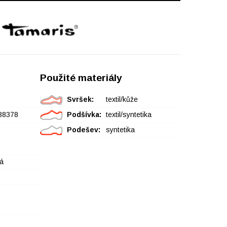
Použité materiály
Svršek:
textil/kůže
38378
Podšívka:
textil/syntetika
Podešev:
syntetika
á