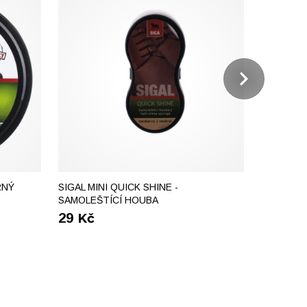
SIGAL QU
ML ČERN
65
Kč
RNÝ
SIGAL MINI QUICK SHINE -
SAMOLEŠTÍCÍ HOUBA
29
Kč