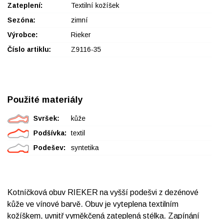
Zateplení:
Textilní kožíšek
Sezóna:
zimní
Výrobce:
Rieker
Číslo artiklu:
Z9116-35
Použité materiály
Svršek:
kůže
Podšívka:
textil
Podešev:
syntetika
Kotníčková obuv RIEKER na vyšší podešvi z dezénové
kůže ve vínové barvě. Obuv je vyteplena textilním
kožíškem, uvnitř vyměkčená zateplená stélka. Zapínání