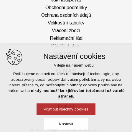
Obchodní podmínky
Ochrana osobních údajů
Velikostní tabulky
Vrácení zboží
Reklamační řád
Ošetření obuvi
Vrátit zboží
Nastavení cookies
Vítejte na našem webu!
O NÁS
Potřebujeme nastavit cookies a související technologie, aby
zobrazovaný obsah odpovídal vašim potřebám a vy na webu
Provozovatel
nalezli přesně to, co potřebujete. Soubory cookies používané na
Prodejny
našem webu
nikdy neslouží ke zjišťování totožnosti uživatelů
stránek
.
Partneři
Kontakt
Přijmout všechny cookies
Nastavit
© 2026 Copyright OBUV HALOUZKA, S.R.O.