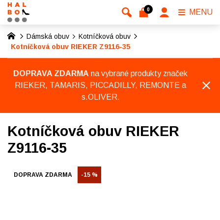
0
MENU
Dámská obuv
Kotníčková obuv
Kotníčková obuv RIEKER Z9116-35
DOPRAVA ZDARMA
na vybrané produkty značek
RIEKER, TAMARIS, PICCADILLY, REMONTE a
s.OLIVER.
Kotníčková obuv RIEKER
Z9116-35
DOPRAVA ZDARMA
-15 %