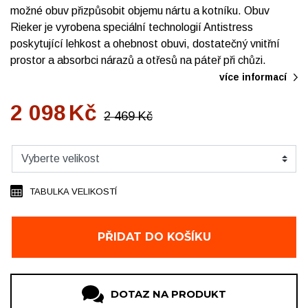
možné obuv přizpůsobit objemu nártu a kotníku. Obuv
Rieker je vyrobena speciální technologií Antistress
poskytující lehkost a ohebnost obuvi, dostatečný vnitřní
prostor a absorbci nárazů a otřesů na páteř při chůzi.
více informací
2 098
Kč
2 469
Kč
TABULKA VELIKOSTÍ
PŘIDAT DO KOŠÍKU
DOTAZ NA PRODUKT