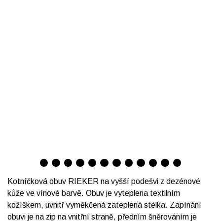
Kotníčková obuv RIEKER na vyšší podešvi z dezénové
kůže ve vínové barvě. Obuv je vyteplena textilním
kožíškem, uvnitř vyměkčená zateplená stélka. Zapínání
obuvi je na zip na vnitřní straně, předním šněrováním je