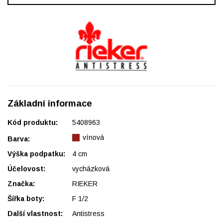
Základní informace
Kód produktu:
5408963
vínová
Barva:
Výška podpatku:
4 cm
Účelovost:
vycházková
Značka:
RIEKER
Šířka boty:
F 1/2
Další vlastnost:
Antistress