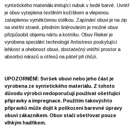
syntetického materiálu imitující nubuk v šedé barvě. Uvnitř
je obuv vyteplena textilním kožíškem a vlepenou
zateplenou vyměkčenou stélkou. Zapínání obuvi je na zip
na vnitřní straně, předním šněrováním je možné obuv
přizpůsobit objemu nártu a kotníku. Obuv Rieker je
vyrobena speciální technologií Antistress poskytující
lehkost a ohebnost obuvi, dostatečný vnitřní prostor a
absorbci nárazů a otřesů na páteř při chůzi.
UPOZORNĚNÍ: Svršek obuvi nebo jeho část je
vyrobena ze syntetického materiálu. Z tohoto
důvodu výrobci nedoporučují používat ošetřující
přípravky a impregnace. Použitím takovýchto
přípravků může dojít k poškození barevné úpravy
obuvi zákazníkem. Obuv stačí ošetřovat pouze
vlhkým hadříkem.