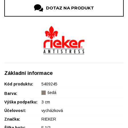
DOTAZ NA PRODUKT
Základní informace
Kód produktu:
5409245
šedá
Barva:
Výška podpatku:
3 cm
Účelovost:
vycházková
Značka:
RIEKER
Šířka boty:
F 1/2