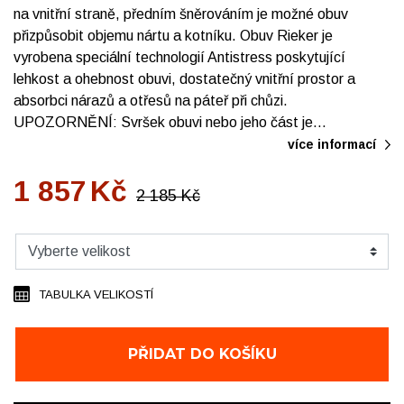
na vnitřní straně, předním šněrováním je možné obuv
přizpůsobit objemu nártu a kotníku. Obuv Rieker je
vyrobena speciální technologií Antistress poskytující
lehkost a ohebnost obuvi, dostatečný vnitřní prostor a
absorbci nárazů a otřesů na páteř při chůzi.
UPOZORNĚNÍ: Svršek obuvi nebo jeho část je…
více informací
1 857
Kč
2 185
Kč
TABULKA VELIKOSTÍ
PŘIDAT DO KOŠÍKU