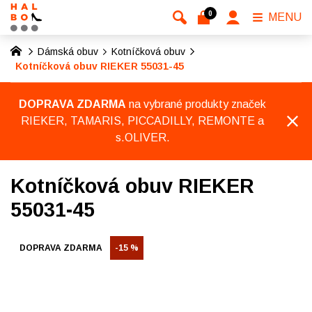
0
MENU
Dámská obuv
Kotníčková obuv
Kotníčková obuv RIEKER 55031-45
DOPRAVA ZDARMA
na vybrané produkty značek
RIEKER, TAMARIS, PICCADILLY, REMONTE a
s.OLIVER.
Kotníčková obuv RIEKER
55031-45
DOPRAVA ZDARMA
-15 %