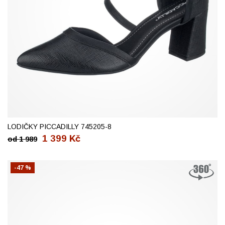
41
LODIČKY PICCADILLY 745205-8
1 399
Kč
od
1 989
-47 %