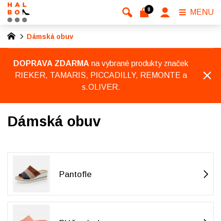
0
MENU
Dámská obuv
DOPRAVA ZDARMA
na vybrané produkty značek
RIEKER, TAMARIS, PICCADILLY, REMONTE a
s.OLIVER.
Dámská obuv
Pantofle