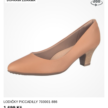
DOPRAVA ZDARMA
37
38
39
40
41
42
LODIČKY PICCADILLY 703001-886
1 699
Kč