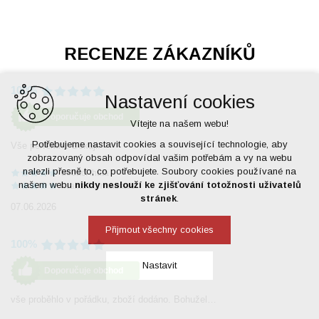
jak na zahradě, tak na open-air festivalech.
RECENZE ZÁKAZNÍKŮ
100%
Nastavení cookies
Doporučuje obchod
Vítejte na našem webu!
Potřebujeme nastavit cookies a související technologie, aby
Vše perfektní. Děkuji.
zobrazovaný obsah odpovídal vašim potřebám a vy na webu
nalezli přesně to, co potřebujete. Soubory cookies používané na
dodací lhůta
našem webu
nikdy neslouží ke zjišťování totožnosti uživatelů
kvalita komunikace
stránek
.
07.06.2026
Přijmout všechny cookies
100%
Nastavit
Doporučuje obchod
vše proběhlo v pořádku, zboží dodáno. Bohužel…
Technická cookies