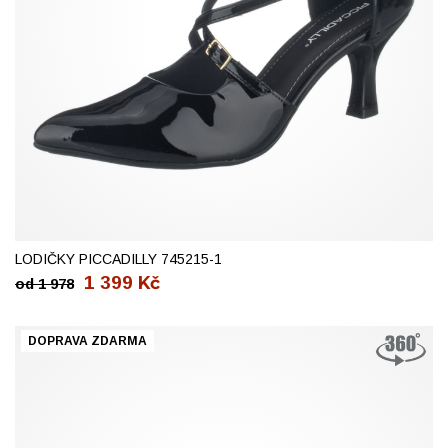
37
LODIČKY PICCADILLY 745215-1
1 399
Kč
od
1 978
DOPRAVA ZDARMA