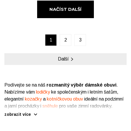
NAČÍST DALŠÍ
1
2
3
Další
Podívejte se na náš
rozmanitý výběr dámské obuvi
.
Nabízíme vám
lodičky
ke společenským i letním šatům,
elegantní
kozačky
a
kotníčkovou obuv
ideální na podzimní
a jarní procházky i
sněhule
pro vaše zimní radovánky.
Celoročně u nás seženete také
sandály
, pohodlnou
zobrazit více
plážovou obuv
nebo roztomilé
baleríny
. Pro aktivní dívky a
zobrazit méně
ženy tu zase máme
sportovní obuv
a
holínky
, které oceníte