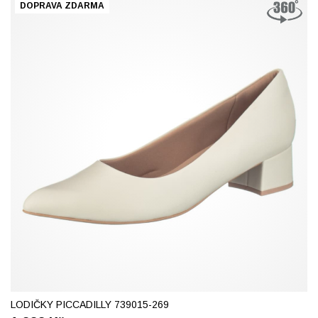
DOPRAVA ZDARMA
37
38
39
42
LODIČKY PICCADILLY 739015-269