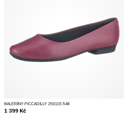
37
38
39
41
BALERÍNY PICCADILLY 250115-546
1 399
Kč