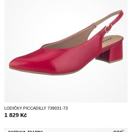
37
38
39
40
41
42
LODIČKY PICCADILLY 739031-73
1 829
Kč