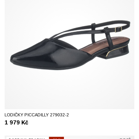
37
38
39
40
LODIČKY PICCADILLY 279032-2
1 979
Kč