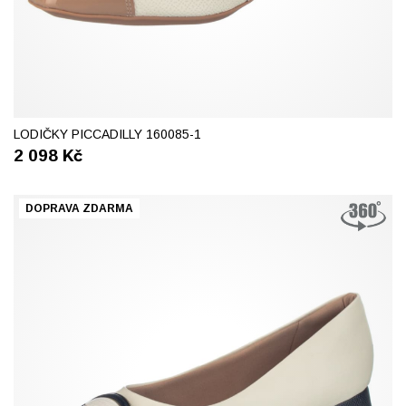
37
38
40
41
LODIČKY PICCADILLY 160085-1
2 098
Kč
DOPRAVA ZDARMA