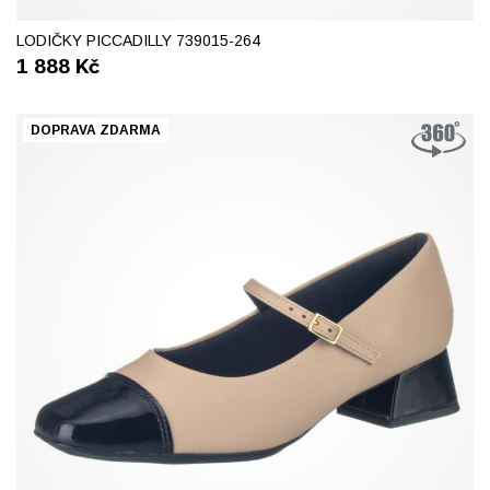
37
38
39
40
41
LODIČKY PICCADILLY 739015-264
1 888
Kč
DOPRAVA ZDARMA