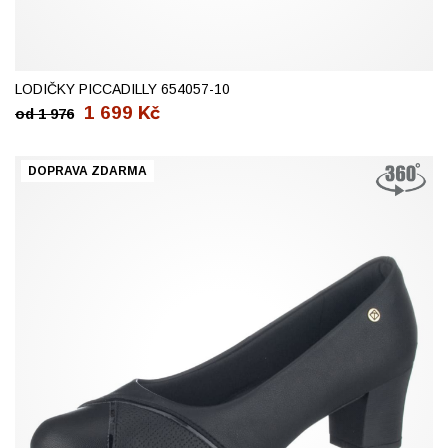
38
LODIČKY PICCADILLY 654057-10
1 699
Kč
od
1 976
DOPRAVA ZDARMA