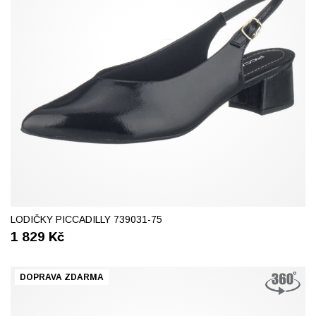
37
39
40
LODIČKY PICCADILLY 739031-75
1 829
Kč
DOPRAVA ZDARMA