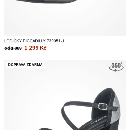
40
LODIČKY PICCADILLY 739051-1
1 299
Kč
od
1 889
DOPRAVA ZDARMA