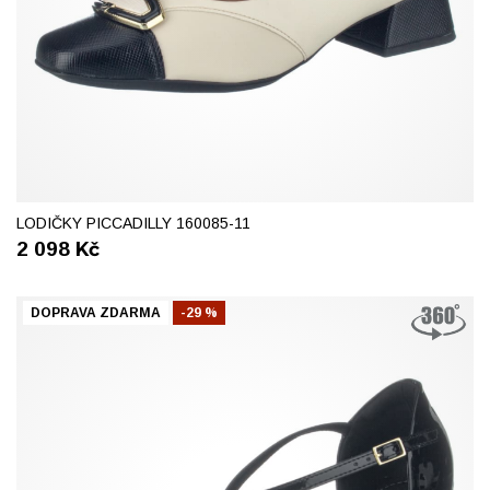
37
38
40
LODIČKY PICCADILLY 160085-11
2 098
Kč
DOPRAVA ZDARMA
-29 %