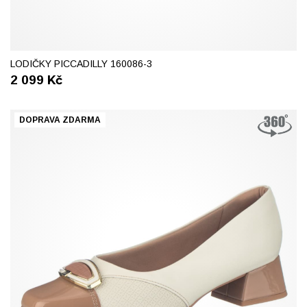
38
39
40
41
LODIČKY PICCADILLY 160086-3
2 099
Kč
DOPRAVA ZDARMA