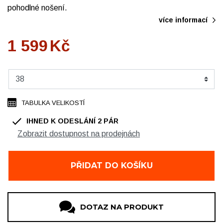
pohodlné nošení.
více informací
1 599
Kč
TABULKA VELIKOSTÍ
IHNED K ODESLÁNÍ
2
PÁR
Zobrazit dostupnost na prodejnách
OBUV Ždár, Chelčického
1 pár
OBUV Ždár, OC Convent
1 pár
PŘIDAT DO KOŠÍKU
DOTAZ NA PRODUKT