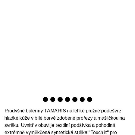
Prodyšné baleríny TAMARIS na lehké pružné podešvi z
hladké kůže v bílé barvě zdobené prořezy a mašličkou na
svršku. Uvnitř v obuvi je textilní podšívka a pohodlná
extrémně vyměkčená syntetická stélka "Touch it" pro