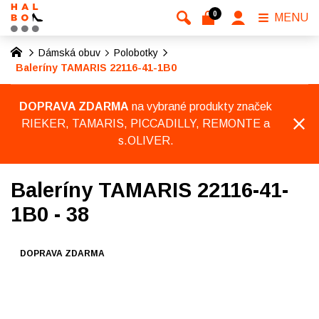
0
MENU
Dámská obuv
Polobotky
Baleríny TAMARIS 22116-41-1B0
DOPRAVA ZDARMA
na vybrané produkty značek
RIEKER, TAMARIS, PICCADILLY, REMONTE a
s.OLIVER.
Baleríny TAMARIS 22116-41-
1B0 - 38
DOPRAVA ZDARMA