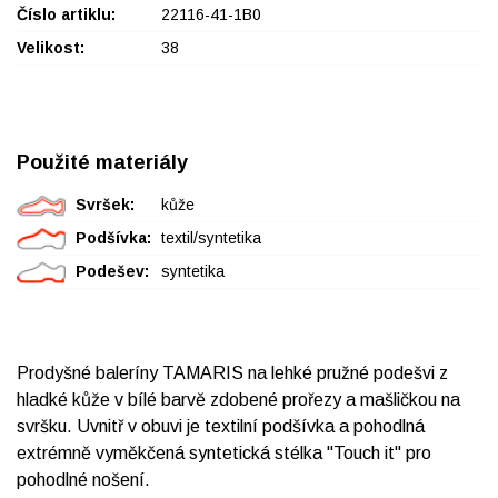
Číslo artiklu:
22116-41-1B0
Velikost:
38
Použité materiály
Svršek:
kůže
Podšívka:
textil/syntetika
Podešev:
syntetika
Prodyšné baleríny TAMARIS na lehké pružné podešvi z
hladké kůže v bílé barvě zdobené prořezy a mašličkou na
svršku. Uvnitř v obuvi je textilní podšívka a pohodlná
extrémně vyměkčená syntetická stélka "Touch it" pro
pohodlné nošení.