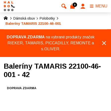
0
MENU
Dámská obuv
Polobotky
Baleríny TAMARIS 22100-46-001
DOPRAVA ZDARMA
na vybrané produkty značek
RIEKER, TAMARIS, PICCADILLY, REMONTE a
s.OLIVER.
Baleríny TAMARIS 22100-46-
001 - 42
DOPRAVA ZDARMA