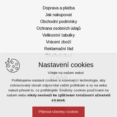
Doprava a platba
Jak nakupovat
Obchodní podmínky
Ochrana osobních údajů
Velikostní tabulky
Vrácení zboží
Reklamační řád
Ošetření obuvi
Vrátit zboží
Nastavení cookies
Vítejte na našem webu!
O NÁS
Potřebujeme nastavit cookies a související technologie, aby
zobrazovaný obsah odpovídal vašim potřebám a vy na webu
Provozovatel
nalezli přesně to, co potřebujete. Soubory cookies používané na
Prodejny
našem webu
nikdy neslouží ke zjišťování totožnosti uživatelů
stránek
.
Partneři
Kontakt
Přijmout všechny cookies