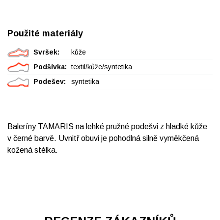
Použité materiály
Svršek:
kůže
Podšívka:
textil/kůže/syntetika
Podešev:
syntetika
Baleríny TAMARIS na lehké pružné podešvi z hladké kůže
v černé barvě. Uvnitř obuvi je pohodlná silně vyměkčená
kožená stélka.