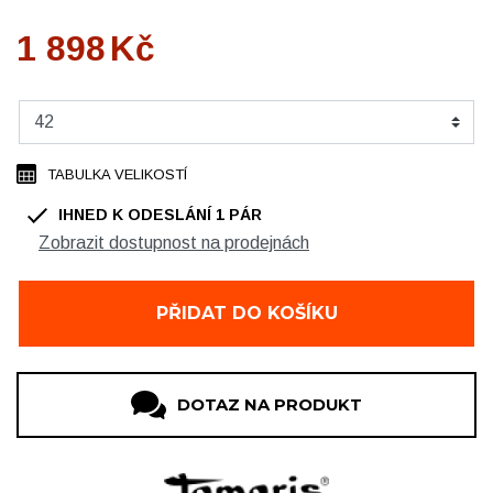
1 898
Kč
TABULKA VELIKOSTÍ
IHNED K ODESLÁNÍ
1
PÁR
Zobrazit dostupnost na prodejnách
OBUV Ždár, OC Convent
1 pár
PŘIDAT DO KOŠÍKU
DOTAZ NA PRODUKT