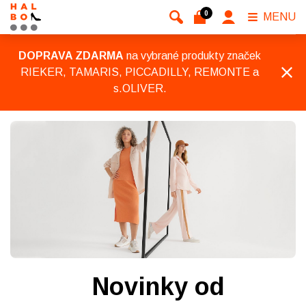
0
MENU
DOPRAVA ZDARMA
na vybrané produkty značek
RIEKER, TAMARIS, PICCADILLY, REMONTE a
s.OLIVER.
Novinky od