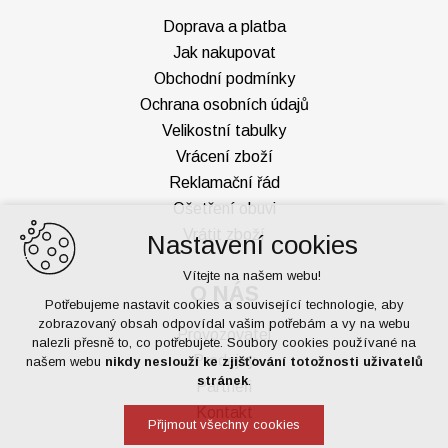
Doprava a platba
Jak nakupovat
Obchodní podmínky
Ochrana osobních údajů
Velikostní tabulky
Vrácení zboží
Reklamační řád
Ošetření obuvi
Vrátit zboží
Nastavení cookies
Vítejte na našem webu!
O NÁS
Potřebujeme nastavit cookies a související technologie, aby
zobrazovaný obsah odpovídal vašim potřebám a vy na webu
Provozovatel
nalezli přesně to, co potřebujete. Soubory cookies používané na
Prodejny
našem webu
nikdy neslouží ke zjišťování totožnosti uživatelů
stránek
.
Partneři
Kontakt
Přijmout všechny cookies