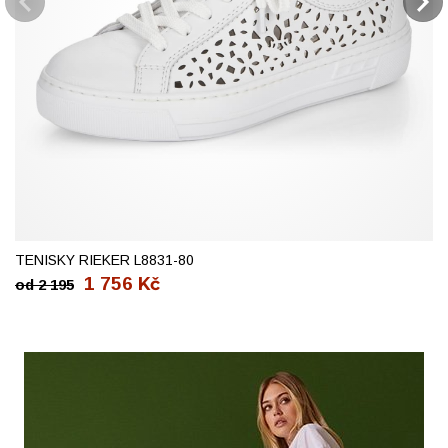
37
38
39
40
42
TENISKY RIEKER L8831-80
1 756
Kč
od
2 195